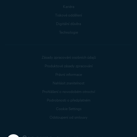
Kariéra
Tiskové oddělení
Digitální důvěra
Technologie
Zásady zpracování osobních údajů
Produktové zásady zpracování
Právní informace
Nahlásit zranitelnost
Prohlášení o novodobém otroctví
Podrobnosti o předplatném
Cookie Settings
Odstoupení od smlouvy