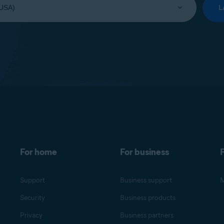
L
For home
For business
F
Support
Business support
M
Security
Business products
Privacy
Business partners