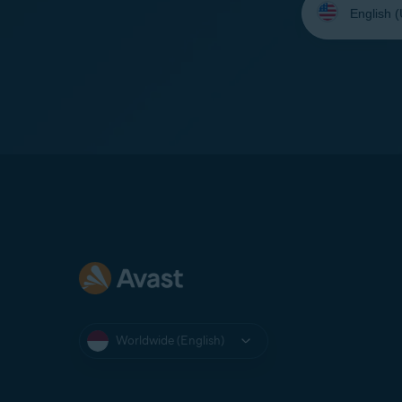
your
language:
Worldwide (English)