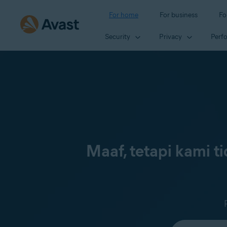
For home
For business
Fo
Security
Privacy
Perf
Maaf, tetapi kami 
Select