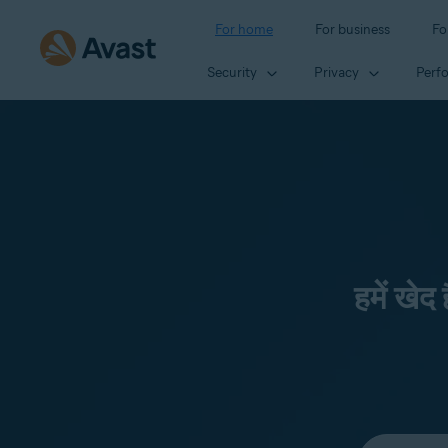
For home
For business
Fo
Security
Privacy
Perf
हमें खेद
Select