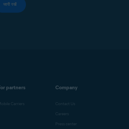
जारी रखें
or partners
Company
obile Carriers
Contact Us
Careers
Press center