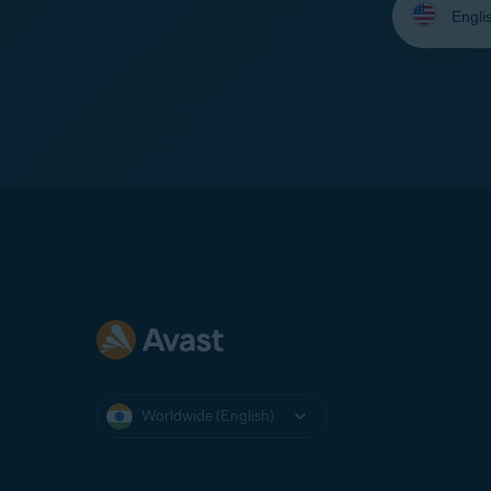
your
language:
Worldwide (English)