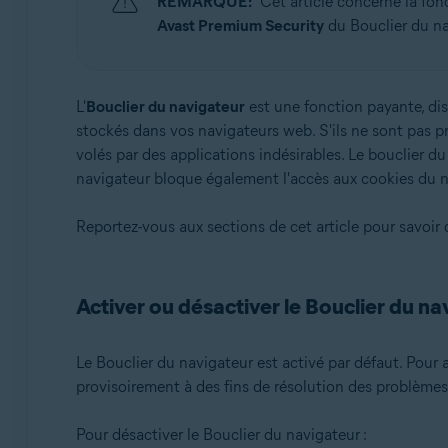
REMARQUE:
Cet article concerne la fo
Systèmes d'exploitation:
Avast Premium Security
du Bouclier du nav
Microsoft Windows 11 Famille/Pro/Entreprise/Éducati
Microsoft Windows 10 Famille/Pro/Entreprise/Éducatio
Microsoft Windows 8.1/Professionnel/Entreprise (32/64
L'
Bouclier du navigateur
est une fonction payante, di
Microsoft Windows 8/Professionnel/Entreprise (32/64 
stockés dans vos navigateurs web. S'ils ne sont pas p
Microsoft Windows 7 Édition Familiale Basique/Édition
volés par des applications indésirables. Le bouclier d
bits)
navigateur bloque également l'accès aux cookies du n
Reportez-vous aux sections de cet article pour savoir 
Activer ou désactiver le Bouclier du na
Le Bouclier du navigateur est activé par défaut. Pour a
provisoirement à des fins de résolution des problèmes
Pour désactiver le Bouclier du navigateur :