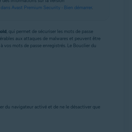
r des informations sur la version
 dans Avast Premium Security - Bien démarrer
.
old
, qui permet de sécuriser les mots de passe
nérables aux attaques de malwares et peuvent être
Pack 1 avec mise à jour cumulative de commodité (32/64
 à vos mots de passe enregistrés. Le Bouclier du
ier du navigateur activé et de ne le désactiver que