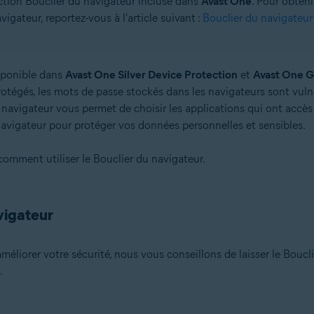
nction Bouclier du navigateur incluse dans
Avast One
. Pour obteni
igateur, reportez-vous à l'article suivant :
Bouclier du navigateur
on
n (32/64 bits)
 bits)
sponible dans
Avast One Silver Device Protection
et
Avast One G
bits)
rotégés, les mots de passe stockés dans les navigateurs sont vul
 Familiale Premium/Professionnel/Entreprise/Édition Intégrale - Service 
u navigateur vous permet de choisir les applications qui ont accès
avigateur pour protéger vos données personnelles et sensibles.
comment utiliser le Bouclier du navigateur.
vigateur
méliorer votre sécurité, nous vous conseillons de laisser le Boucl
.