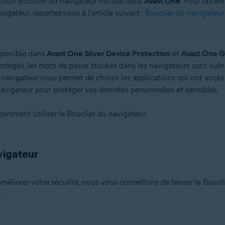
nction Bouclier du navigateur incluse dans
Avast One
. Pour obteni
igateur, reportez-vous à l'article suivant :
Bouclier du navigateur
on
n (32/64 bits)
 bits)
sponible dans
Avast One Silver Device Protection
et
Avast One G
bits)
rotégés, les mots de passe stockés dans les navigateurs sont vul
 Familiale Premium/Professionnel/Entreprise/Édition Intégrale - Service 
u navigateur vous permet de choisir les applications qui ont accès
avigateur pour protéger vos données personnelles et sensibles.
comment utiliser le Bouclier du navigateur.
vigateur
méliorer votre sécurité, nous vous conseillons de laisser le Boucl
.