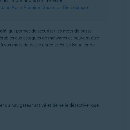
r des informations sur la version
 dans Avast Premium Security - Bien démarrer
.
old
, qui permet de sécuriser les mots de passe
nérables aux attaques de malwares et peuvent être
Pack 1 avec mise à jour cumulative de commodité (32/64
 à vos mots de passe enregistrés. Le Bouclier du
ier du navigateur activé et de ne le désactiver que