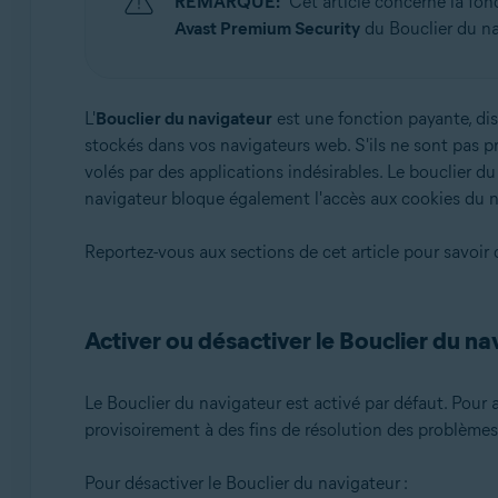
REMARQUE:
Cet article concerne la fo
Systèmes d'exploitation:
Avast Premium Security
du Bouclier du nav
Microsoft Windows 11 Famille/Pro/Entreprise/Éducati
Microsoft Windows 10 Famille/Pro/Entreprise/Éducatio
Microsoft Windows 8.1/Professionnel/Entreprise (32/64
L'
Bouclier du navigateur
est une fonction payante, di
Microsoft Windows 8/Professionnel/Entreprise (32/64 
stockés dans vos navigateurs web. S'ils ne sont pas p
Microsoft Windows 7 Édition Familiale Basique/Édition
volés par des applications indésirables. Le bouclier d
bits)
navigateur bloque également l'accès aux cookies du n
Reportez-vous aux sections de cet article pour savoir 
Activer ou désactiver le Bouclier du na
Le Bouclier du navigateur est activé par défaut. Pour a
provisoirement à des fins de résolution des problèmes
Pour désactiver le Bouclier du navigateur :