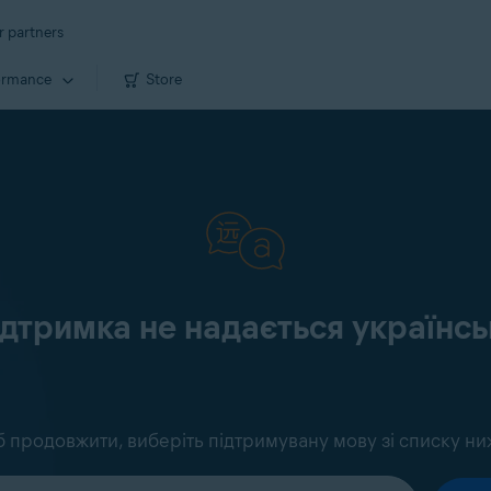
r partners
ormance
Store
ідтримка не надається україн
 продовжити, виберіть підтримувану мову зі списку ни