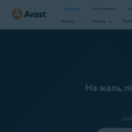
For home
For business
Fo
Security
Privacy
Perf
На жаль, п
Щоб
Select