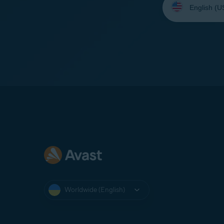
your
language:
Worldwide (English)