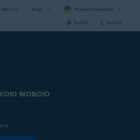
About us
Blogs
Україна (українська)
Support
Account
ською мовою
жче: