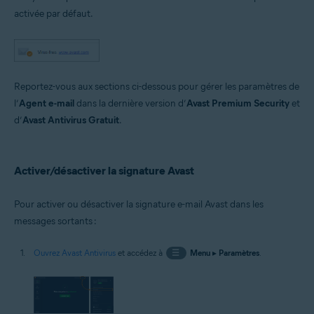
Microsoft Windows 11 Famille/Pro/Entreprise/Éducation
activée par défaut.
Microsoft Windows 10 Famille/Pro/Entreprise/Éducation (32/64 bits)
Microsoft Windows 8.1/Professionnel/Entreprise (32/64 bits)
Microsoft Windows 8/Professionnel/Entreprise (32/64 bits)
Microsoft Windows 7 Édition Familiale Basique/Édition Familiale
Premium/Professionnel/Entreprise/Édition Intégrale - Service Pack 1
avec mise à jour cumulative de commodité (32/64 bits)
Reportez-vous aux sections ci-dessous pour gérer les paramètres de
l’
Agent e-mail
dans la dernière version d’
Avast Premium Security
et
d’
Avast Antivirus Gratuit
.
Activer/désactiver la signature Avast
Pour activer ou désactiver la signature e-mail Avast dans les
messages sortants :
Ouvrez Avast Antivirus
et accédez à
☰
Menu
▸
Paramètres
.