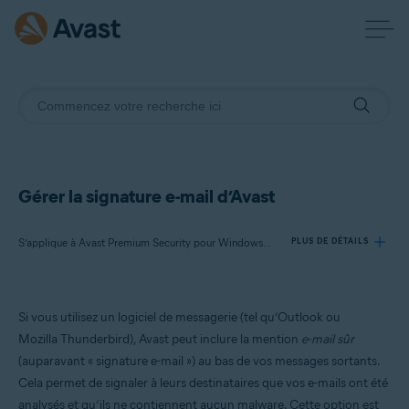
Gérer la signature e-mail d’Avast
S’applique à Avast Premium Security pour Windows, Avast Antivirus Gratuit pour Windows
PLUS DE DÉTAILS
Produits:
Si vous utilisez un logiciel de messagerie (tel qu’Outlook ou
Avast Premium Security 23.x pour Windows
Mozilla Thunderbird), Avast peut inclure la mention
e-mail sûr
Avast Antivirus Gratuit 23.x pour Windows
(auparavant « signature e-mail ») au bas de vos messages sortants.
Cela permet de signaler à leurs destinataires que vos e-mails ont été
Systèmes d'exploitation:
analysés et qu’ils ne contiennent aucun malware. Cette option est