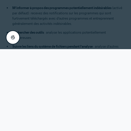
M’informer à propos des programmes potentiellement indésirables
(activé
par défaut) : recevez des notifications sur les programmes qui sont
furtivement téléchargés avec d’autres programmes et entreprennent
généralement des activités indésirables.
Rechercher des outils
: analyse les applications potentiellement
dangereuses.
Suivre les liens du système de fichiers pendant l’analyse
: analyse d’autres
fichiers utilisés par les fichiers en cours d’analyse à la recherche de contenu
potentiellement nuisible.
Éteindre l’ordinateur une fois l’analyse terminée
: cochez cette case pour
permettre à votre appareil de s’éteindre une fois votre analyse
personnalisée terminée.
Générer le fichier de rapport
: cochez cette case pour générer un fichier de
rapport de l’analyse.