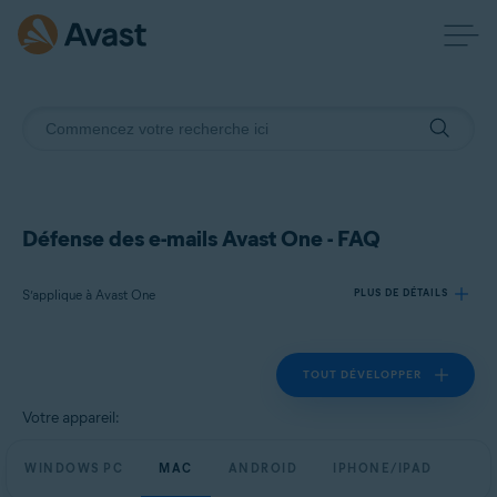
Défense des e-mails Avast One - FAQ
S’applique à Avast One
PLUS DE DÉTAILS
TOUT DÉVELOPPER
Produits:
Avast One
Votre appareil:
Systèmes d'exploitation:
WINDOWS PC
MAC
ANDROID
IPHONE/IPAD
Windows, macOS, Android et iOS