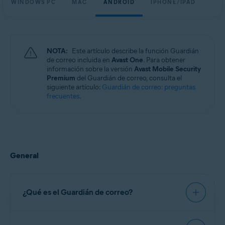
WINDOWS PC
MAC
ANDROID
IPHONE/IPAD
Windows, macOS, Android y iOS
NOTA:
Este artículo describe la función Guardián
de correo incluida en
Avast One
. Para obtener
información sobre la versión
Avast Mobile Security
Premium
del Guardián de correo, consulta el
siguiente artículo:
Guardián de correo: preguntas
frecuentes
.
General
¿Qué es el Guardián de correo?
El Guardián de correo es una función de pago,