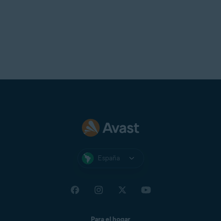
Telstra
T-Online
UOL Mail
Virgin
Virginmedia
Web
Windowslive
Yahoo!
Yandex Mail
Zeeland Net
Ziggo Mail
España
Zoho Mail
Para el hogar