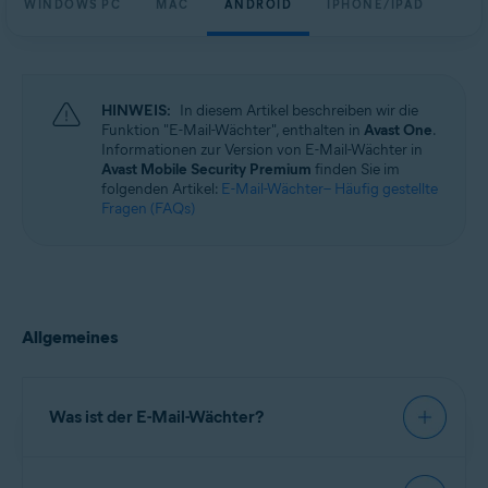
WINDOWS PC
MAC
ANDROID
IPHONE/IPAD
Windows, macOS, Android und iOS
HINWEIS:
In diesem Artikel beschreiben wir die
Funktion "E-Mail-Wächter", enthalten in
Avast One
.
Informationen zur Version von E-Mail-Wächter in
Avast Mobile Security Premium
finden Sie im
folgenden Artikel:
E-Mail-Wächter– Häufig gestellte
Fragen (FAQs)
Allgemeines
Was ist der E-Mail-Wächter?
Der E-Mail-Wächter ist eine kostenpflichtige, in