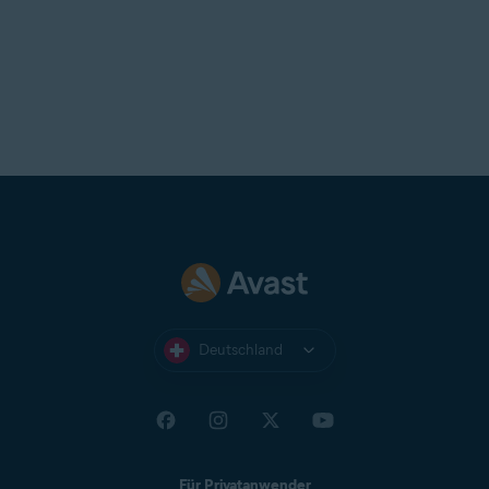
T-Online
UOL Mail
Virgin
Virginmedia
Web
Windowslive
Yahoo
Yandex Mail
Zeeland Net
Ziggo Mail
Zoho Mail
Deutschland
Für Privatanwender