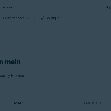
rtenaires
À p
Performances
Boutique
en main
ecurity Premium
MAC
ANDROID