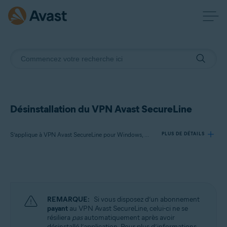
Désinstallation du VPN Avast SecureLine
S’applique à VPN Avast SecureLine pour Windows, VPN Avast SecureLine pour Mac, VPN Avast SecureLine pour Android, VPN Avast SecureLine pour iOS
PLUS DE DÉTAILS
Produits:
VPN Avast SecureLine 5.x pour Windows
VPN Avast SecureLine 4.x pour Mac
REMARQUE:
Si vous disposez d’un abonnement
VPN Avast SecureLine 6.x pour Android
payant
au VPN Avast SecureLine, celui-ci ne se
VPN Avast SecureLine 6.x pour iOS
résiliera
pas
automatiquement après avoir
désinstallé l’application. Pour plus d’informations