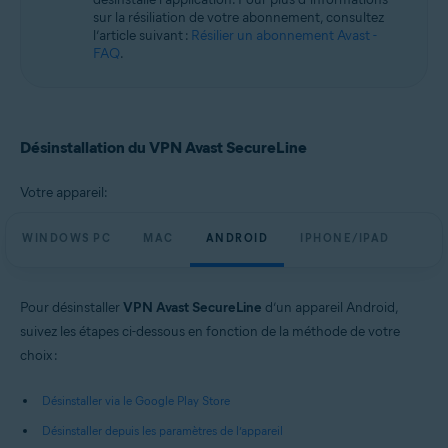
Systèmes d'exploitation:
sur la résiliation de votre abonnement, consultez
l’article suivant :
Résilier un abonnement Avast -
Microsoft Windows 11 Famille/Pro/Entreprise/Éducation
FAQ
.
Microsoft Windows 10 Famille/Pro/Entreprise/Éducation (32/64 bits)
Microsoft Windows 8.1/Professionnel/Entreprise (32/64 bits)
Microsoft Windows 8/Professionnel/Entreprise (32/64 bits)
Microsoft Windows 7 Édition Familiale Basique/Édition Familiale
Premium/Professionnel/Entreprise/Édition Intégrale - Service Pack 1
Désinstallation du VPN Avast SecureLine
(32/64 bits)
Apple macOS 14.x (Sonoma)
Votre appareil:
Apple macOS 13.x (Ventura)
Apple macOS 12.x (Monterey)
WINDOWS PC
MAC
ANDROID
IPHONE/IPAD
Apple macOS 11.x (Big Sur)
Apple macOS 10.15.x (Catalina)
Apple macOS 10.14.x (Mojave)
Apple macOS 10.13.x (High Sierra)
Pour désinstaller
VPN Avast SecureLine
d’un appareil Android,
Apple macOS 10.12.x (Sierra)
suivez les étapes ci-dessous en fonction de la méthode de votre
Google Android 6.0 (Marshmallow, API 23) ou version ultérieure
choix :
Apple iOS 14.0 ou version ultérieure
Désinstaller via le Google Play Store
Désinstaller depuis les paramètres de l’appareil