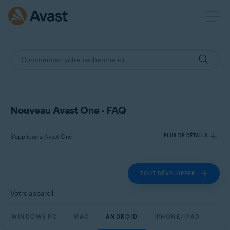
Nouveau Avast One - FAQ
S’applique à Avast One
PLUS DE DÉTAILS
TOUT DÉVELOPPER
Produits:
Avast One
Votre appareil:
Systèmes d'exploitation:
WINDOWS PC
MAC
ANDROID
IPHONE/IPAD
Windows, macOS, Android et iOS