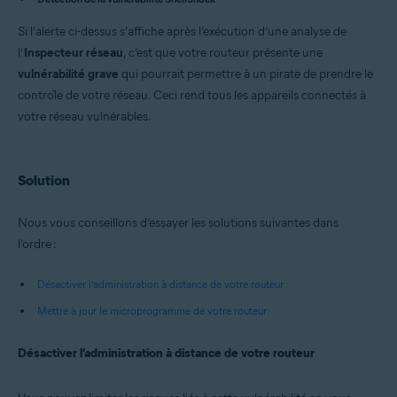
Avast Premium Security 22.x pour Windows
Avast Free Antivirus 22.x pour Windows
Si l’alerte ci-dessus s’affiche après l’exécution d’une analyse de
Avast Premium Security 15.x pour Mac
l’
Inspecteur réseau
Avast Security 15.x pour Mac
, c’est que votre routeur présente une
vulnérabilité grave
qui pourrait permettre à un pirate de prendre le
Systèmes d'exploitation:
contrôle de votre réseau. Ceci rend tous les appareils connectés à
Microsoft Windows 11 Home / Pro / Enterprise / Education
votre réseau vulnérables.
Microsoft Windows 10 Famille/Pro/Entreprise/Enseignement -
32/64 bits
Microsoft Windows 8.x/Pro/Entreprise - 32/64 bits
Microsoft Windows 8/Professionnel/Entreprise - 32/64 bits
Solution
Microsoft Windows 7 Édition Familiale Basique/Édition Familiale
Premium/Professionnel/Entreprise/Édition Intégrale - Service Pack 1
Nous vous conseillons d’essayer les solutions suivantes dans
avec mise à jour cumulative de commodité (32/64 bits)
l’ordre :
Apple macOS 12.x (Monterey)
Apple macOS 11.x (Big Sur)
Désactiver l’administration à distance de votre routeur
Apple macOS 10.15.x (Catalina)
Apple macOS 10.14.x (Mojave)
Mettre à jour le microprogramme de votre routeur
Apple macOS 10.13.x (High Sierra)
Apple macOS 10.12.x (Sierra)
Désactiver l’administration à distance de votre routeur
Apple Mac OS X 10.11.x (El Capitan)