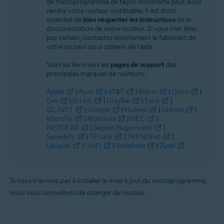
de microprogramme de façon incorrecte peut aussi
rendre votre routeur inutilisable. Il est donc
essentiel de
bien respecter les instructions
de la
documentation de votre routeur. Si vous n’en êtes
pas certain, contactez directement le fabricant de
votre routeur pour obtenir de l’aide.
Voici les liens vers les
pages de support
des
principales marques de routeurs :
Apple
|
Asus
|
AT&T
|
Belkin
|
Cisco
|
Dell
|
D-Link
|
DrayTek
|
Eero
|
GL.iNET
|
Google
|
Huawei
|
Linksys
|
MicroTik
|
Motorola
|
NEC
|
NETGEAR
|
Sagem/Sagemcom
|
Speedefy
|
TP-Link
|
TRENDnet
|
Ubiquiti
|
UniFi
|
Vodafone
|
Zyxel
Si vous n’arrivez pas à installer la mise à jour du microprogramme,
nous vous conseillons de changer de routeur.