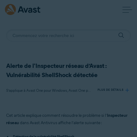
Alerte de l'Inspecteur réseau d’Avast :
Vulnérabilité ShellShock détectée
S’applique à Avast One pour Windows, Avast One pour Mac, Avast Premium Security pour Windows, Avast Free Antivirus pour Windows, Avast Premium Security pour Mac, Avast Security pour Mac
PLUS DE DÉTAILS
Produits:
Cet article explique comment résoudre le problème si l’
Inspecteur
Avast One 22.x pour Windows
réseau
dans Avast Antivirus affiche l’alerte suivante :
Avast One 22.x pour Mac
Détection de la vulnérabilité ShellShock