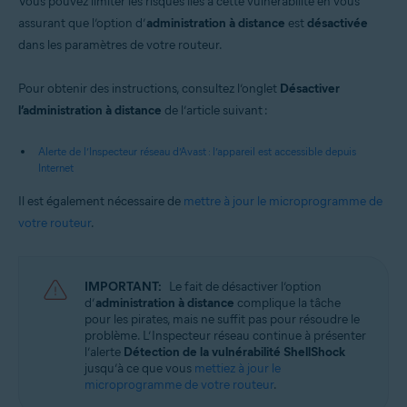
Vous pouvez limiter les risques liés à cette vulnérabilité en vous
assurant que l’option d’
administration à distance
est
désactivée
dans les paramètres de votre routeur.
Pour obtenir des instructions, consultez l’onglet
Désactiver
l’administration à distance
de l’article suivant :
Alerte de l’Inspecteur réseau d’Avast : l’appareil est accessible depuis
Internet
Il est également nécessaire de
mettre à jour le microprogramme de
votre routeur
.
IMPORTANT:
Le fait de désactiver l’option
d’
administration à distance
complique la tâche
pour les pirates, mais ne suffit pas pour résoudre le
problème. L’Inspecteur réseau continue à présenter
l’alerte
Détection de la vulnérabilité ShellShock
jusqu’à ce que vous
mettiez à jour le
microprogramme de votre routeur
.