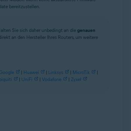
ate bereitzustellen.
lten Sie sich daher unbedingt an die
genauen
irekt an den Hersteller Ihres Routers, um weitere
Google
|
Huawei
|
Linksys
|
MicroTik
|
iquiti
|
UniFi
|
Vodafone
|
Zyxel