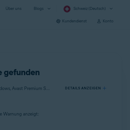
Über uns
Blogs
Schweiz (Deutsch)
Kundendienst
Konto
e gefunden
Gilt für Avast One für Windows, Avast One für Mac, Avast Premium Security für Windows, Avast Free Antivirus für Windows, Avast Premium Security für Mac, Avast Security für Mac
DETAILS ANZEIGEN
de Warnung anzeigt: