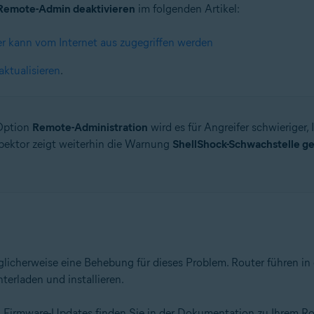
Remote-Admin deaktivieren
im folgenden Artikel:
r kann vom Internet aus zugegriffen werden
aktualisieren
.
 Option
Remote-Administration
wird es für Angreifer schwieriger,
pektor zeigt weiterhin die Warnung
ShellShock-Schwachstelle g
licherweise eine Behebung für dieses Problem. Router führen in
erladen und installieren.
 Firmware-Updates finden Sie in der Dokumentation zu Ihrem Rou