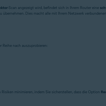
ektor
-Scan angezeigt wird, befindet sich in Ihrem Router eine
sch
 zu übernehmen. Dies macht alle mit Ihrem Netzwerk verbundenen
tion
 – 32-/64-Bit
r Reihe nach auszuprobieren:
– 32-/64-Bit
ional/Enterprise/Ultimate – Service Pack 1 mit benutzerfreundlichem R
Risiken minimieren, indem Sie sicherstellen, dass die Option
Re