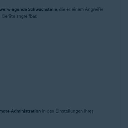
werwiegende Schwachstelle
, die es einem Angreifer
 Geräte angreifbar.
ollup-Update, 32-/64-Bit
mote-Administration
in den Einstellungen Ihres