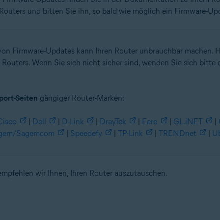
 Routers und bitten Sie ihn, so bald wie möglich ein Firmware-Upd
on Firmware-Updates kann Ihren Router unbrauchbar machen. Ha
outers. Wenn Sie sich nicht sicher sind, wenden Sie sich bitte d
port-Seiten
gängiger Router-Marken:
Cisco
|
Dell
|
D-Link
|
DrayTek
|
Eero
|
GL.iNET
|
gem/Sagemcom
|
Speedefy
|
TP-Link
|
TRENDnet
|
Ub
empfehlen wir Ihnen, Ihren Router auszutauschen.