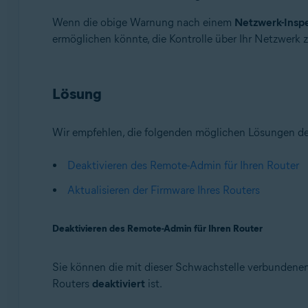
Avast Premium Security 22.x für Windows
Wenn die obige Warnung nach einem
Netzwerk-Insp
Avast Free Antivirus 22.x für Windows
ermöglichen könnte, die Kontrolle über Ihr Netzwerk
Avast Premium Security 15.x für Mac
Avast Security 15.x für Mac
Lösung
Betriebssysteme:
Microsoft Windows 11 Home / Pro / Enterprise / Educa
Microsoft Windows 10 Home/Pro/Enterprise/Education
Wir empfehlen, die folgenden möglichen Lösungen de
Microsoft Windows 8.x / Pro / Enterprise - 32 / 64-Bit
Microsoft Windows 8 Home/Pro/Enterprise/Education 
Deaktivieren des Remote-Admin für Ihren Router
Microsoft Windows 7 Home Basic/Home Premium/Profess
Aktualisieren der Firmware Ihres Routers
Apple macOS 12.x (Monterey)
Apple macOS 11.x (Big Sur)
Deaktivieren des Remote-Admin für Ihren Router
Apple macOS 10.15.x (Catalina)
Apple macOS 10.14.x (Mojave)
Apple macOS 10.13.x (High Sierra)
Sie können die mit dieser Schwachstelle verbundenen 
Apple macOS 10.12.x (Sierra)
Routers
deaktiviert
ist.
Apple Mac OS X 10.11.x (El Capitan)