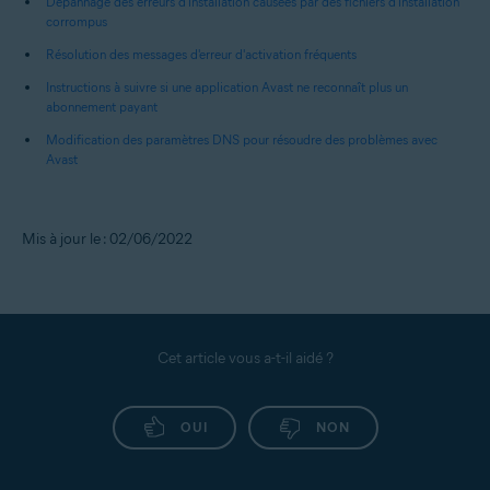
Dépannage des erreurs d'installation causées par des fichiers d'installation
corrompus
Résolution des messages d'erreur d'activation fréquents
Instructions à suivre si une application Avast ne reconnaît plus un
abonnement payant
Modification des paramètres DNS pour résoudre des problèmes avec
Avast
Mis à jour le : 02/06/2022
Cet article vous a-t-il aidé ?
OUI
NON