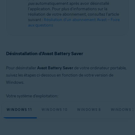
pas
automatiquement après avoir désinstallé
Microsoft Windows 11 Famille/Pro/Entreprise/Éducation
l'application. Pour plus d'informations sur la
Microsoft Windows 10 Famille/Pro/Entreprise/Éducation (32/64 bits)
résiliation de votre abonnement, consultez l'article
Microsoft Windows 8.1/Professionnel/Entreprise (32/64 bits)
suivant :
Résiliation d'un abonnement Avast – Foire
Microsoft Windows 8/Professionnel/Entreprise (32/64 bits)
aux questions
Microsoft Windows 7 Édition Familiale Basique/Édition Familiale
Premium/Professionnel/Entreprise/Édition Intégrale - Service Pack 1
(32/64 bits)
Désinstallation d'Avast Battery Saver
Pour désinstaller
Avast Battery Saver
de votre ordinateur portable,
suivez les étapes ci-dessous en fonction de votre version de
Windows.
Votre système d'exploitation:
WINDOWS 11
WINDOWS 10
WINDOWS 8
WINDOWS 7