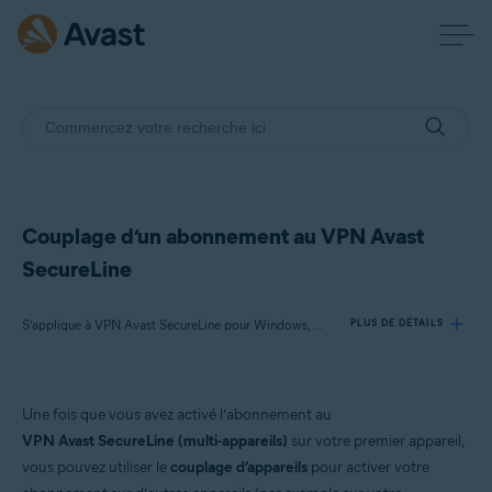
Couplage d’un abonnement au VPN Avast
SecureLine
S’applique à VPN Avast SecureLine pour Windows, VPN Avast SecureLine pour Mac, VPN Avast SecureLine pour Android, VPN Avast SecureLine pour iOS
PLUS DE DÉTAILS
Produits:
Une fois que vous avez activé l’abonnement au
VPN Avast SecureLine 5.x pour Windows
VPN Avast SecureLine (multi-appareils)
sur votre premier appareil,
VPN Avast SecureLine 4.x pour Mac
vous pouvez utiliser le
couplage d’appareils
pour activer votre
VPN Avast SecureLine 6.x pour Android