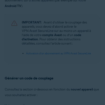
abonnement sur d’autres appareils (par exemple sur votre
VPN Avast SecureLine 6.x pour iOS
Android TV
).
Systèmes d'exploitation:
Microsoft Windows 11 Famille/Pro/Entreprise/Éducation
Microsoft Windows 10 Famille/Pro/Entreprise/Éducation (32/64 bits)
IMPORTANT:
Avant d’utiliser le couplage des
Microsoft Windows 8.1/Professionnel/Entreprise (32/64 bits)
appareils, vous devez d’abord activer le
Microsoft Windows 8/Professionnel/Entreprise (32/64 bits)
VPN Avast SecureLine sur au moins un appareil à
Microsoft Windows 7 Édition Familiale Basique/Édition Familiale
l’aide de votre
compte Avast
ou d’un
code
Premium/Professionnel/Entreprise/Édition Intégrale - Service Pack 1
d’activation
. Pour obtenir des instructions
(32/64 bits)
détaillées, consultez l’article suivant :
Apple macOS 12.x (Monterey)
Activation d’un abonnement au VPN Avast SecureLine
Apple macOS 11.x (Big Sur)
Apple macOS 10.15.x (Catalina)
Apple macOS 10.14.x (Mojave)
Apple macOS 10.13.x (High Sierra)
Apple macOS 10.12.x (Sierra)
Générer un code de couplage
Google Android 6.0 (Marshmallow, API 23) ou versions ultérieures
Consultez la section ci-dessous en fonction du
Apple iOS 14.0 ou versions ultérieures
nouvel appareil
que
vous souhaitez activer :