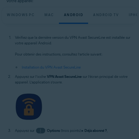
Votre appareil:
WINDOWS PC
MAC
ANDROID
ANDROID TV
IPHO
Vérifiez que la dernière version du VPN Avast SecureLine est installée sur
votre appareil Android.
Pour obtenir des instructions, consultez l’article suivant :
Installation du VPN Avast SecureLine
Appuyez sur l’icône
VPN Avast SecureLine
sur l’écran principal de votre
appareil. L’application s’ouvre.
Appuyez sur
⋮
Options
(trois points) ▸
Déjà abonné ?
,