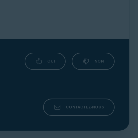
ées
.
votre propre limite pour les virements en
OUI
NON
CONTACTEZ-NOUS