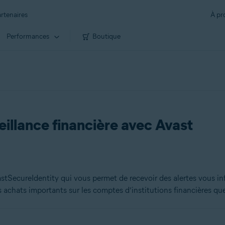
rtenaires
À pr
Performances
Boutique
illance financière avec Avast
astSecureIdentity qui vous permet de recevoir des alertes vous inf
es achats importants sur les comptes d’institutions financières q