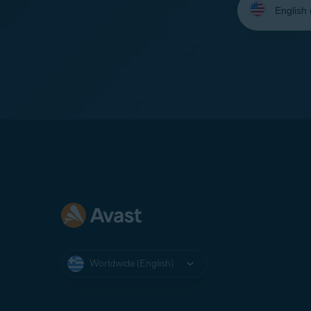
your
language:
Worldwide (English)