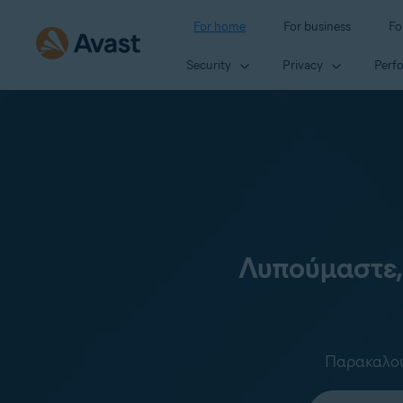
For home
For business
Fo
Security
Privacy
Perf
Λυπούμαστε,
Παρακαλούμ
Select