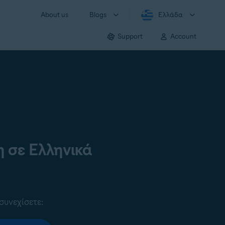
About us
Blogs
Ελλάδα
Support
Account
 σε Ελληνικά
συνεχίσετε: