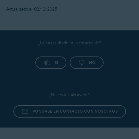
Actualizado el: 02/12/2025
Para establecer el umbral de alerta, sigue los pasos
que se indican a continuación:
Inicia sesión en tu
Cuenta Avast
.
Debajo del mosaico
Protección de identidad
, haz clic
¿Le ha resultado útil este artículo?
en
Abrir panel de identidad
.
Utiliza las credenciales de tu Cuenta Avast para
iniciar sesión y luego haz clic en
SÍ
Información
NO
monitoreada
.
Desplázate hacia abajo hasta
Preferencias de
contacto
, ve a
Preferencias de transacciones/alertas
, y
establece tu propio límite para transferencias de
efectivo, compras y transferencias.
¿Necesita más ayuda?
PÓNGASE EN CONTACTO CON NOSOTROS