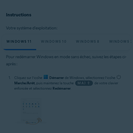
Microsoft Windows 11 Famille/Pro/Entreprise/Éducation
Microsoft Windows 10 Famille/Pro/Entreprise/Éducation (32/64 bits)
Instructions
Microsoft Windows 8.1/Professionnel/Entreprise (32/64 bits)
Microsoft Windows 8/Professionnel/Entreprise (32/64 bits)
Microsoft Windows 7 Édition Familiale Basique/Édition Familiale
Votre système d'exploitation:
Premium/Professionnel/Entreprise/Édition Intégrale - Service Pack 1
(32/64 bits)
WINDOWS 11
WINDOWS 10
WINDOWS 8
WINDOWS 7
Pour redémarrer Windows en mode sans échec, suivez les étapes ci-
après :
Cliquez sur l’icône
Démarrer
de Windows, sélectionnez l’icône
Marche/Arrêt
, puis maintenez la touche
MAJ ⇧
de votre clavier
enfoncée et sélectionnez
Redémarrer
.