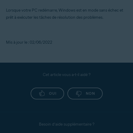
Lorsque votre PC redémarre, Windows est en mode sans échec et
prêt à exécuter les tâches de résolution des problèmes.
Mis à jour le : 02/06/2022
Cet article vous a-t-il aidé ?
OUI
NON
Besoin d’aide supplémentaire ?