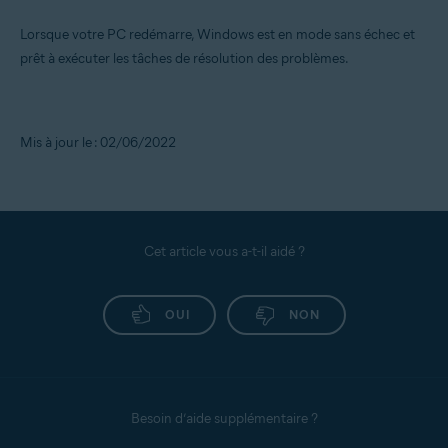
Lorsque votre PC redémarre, Windows est en mode sans échec et
prêt à exécuter les tâches de résolution des problèmes.
Mis à jour le : 02/06/2022
Cet article vous a-t-il aidé ?
OUI
NON
Besoin d’aide supplémentaire ?