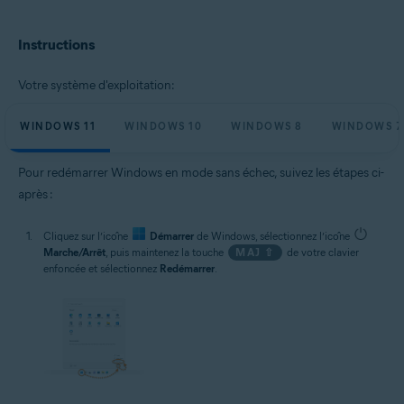
Microsoft Windows 11 Famille/Pro/Entreprise/Éducation
Microsoft Windows 10 Famille/Pro/Entreprise/Éducation (32/64 bits)
Instructions
Microsoft Windows 8.1/Professionnel/Entreprise (32/64 bits)
Microsoft Windows 8/Professionnel/Entreprise (32/64 bits)
Microsoft Windows 7 Édition Familiale Basique/Édition Familiale
Votre système d'exploitation:
Premium/Professionnel/Entreprise/Édition Intégrale - Service Pack 1
(32/64 bits)
WINDOWS 11
WINDOWS 10
WINDOWS 8
WINDOWS 7
Pour redémarrer Windows en mode sans échec, suivez les étapes ci-
après :
Cliquez sur l’icône
Démarrer
de Windows, sélectionnez l’icône
Marche/Arrêt
, puis maintenez la touche
MAJ ⇧
de votre clavier
enfoncée et sélectionnez
Redémarrer
.