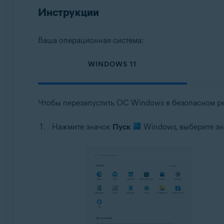
Операционные системы:
Инструкции
Microsoft Windows 11 Home / Pro / Enterprise / Educa
Microsoft Windows 10 Home / Pro / Enterprise / Educ
Ваша операционная система:
Microsoft Windows 8.1 / Pro / Enterprise — 32- или 
Microsoft Windows 8 / Pro / Enterprise — 32- или 64
WINDOWS 11
Microsoft Windows 7 Home Basic / Home Premium / Pro
Чтобы перезапустить ОС Windows в безопасном р
Нажмите значок
Пуск
Windows, выберите з