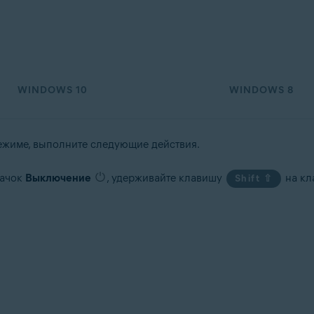
tion
ation — 32- или 64-разрядная версия
64-разрядная версия
-разрядная версия
WINDOWS 10
WINDOWS 8
fessional / Enterprise / Ultimate — SP 1, 32- или 64-разрядная версия
ежиме, выполните следующие действия.
начок
Выключение
, удерживайте клавишу
на кл
Shift ⇧