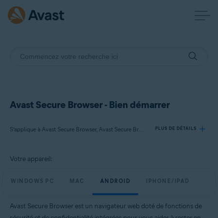
Avast Secure Browser - Bien démarrer
S’applique à Avast Secure Browser, Avast Secure Browser PRO
PLUS DE DÉTAILS
Votre appareil:
Produits:
Avast Secure Browser
WINDOWS PC
MAC
ANDROID
IPHONE/IPAD
Avast Secure Browser PRO
Avast Secure Browser est un navigateur web doté de fonctions de
Systèmes d'exploitation:
sécurité et de confidentialité intégrées pour vous aider à rester en