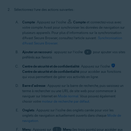
Sélectionnez l’une des actions suivantes :
Compte
: Appuyez sur l’icône
Compte
et connectez-vous avec
votre compte Avast pour synchroniser les données de navigation sur
plusieurs appareils. Pour plus d’informations sur la synchronisation
d’Avast Secure Browser, consultez l’article suivant :
Synchronisation
d’Avast Secure Browser
.
Ajouter un raccourci
: appuyez sur l’icône
+
pour ajouter vos sites
préférés aux favoris.
Centre de sécurité et de confidentialité
: Appuyez sur l'icône
Centre de sécurité et de confidentialité
pour accéder aux fonctions
qui vous permettent de gérer vos activités en ligne.
Barre d'adresse
: Appuyez sur la barre de recherche, puis saisissez un
terme à rechercher ou une URL de site web pour commencer à
naviguer sur Internet en
Mode normal
. Vous pouvez également
choisir votre
moteur de recherche par défaut
.
Onglets
: Appuyez sur l’icône des onglets carrée pour voir les
onglets de navigation actuellement ouverts dans chaque
Mode de
navigation
.
Menu
: Appuyez sur
⋮
Menu
(les trois points) pour accéder aux