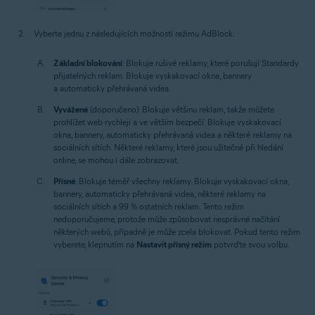
Vyberte jednu z následujících možností režimu AdBlock:
Základní blokování
: Blokuje rušivé reklamy, které porušují Standardy
přijatelných reklam. Blokuje vyskakovací okna, bannery
a automaticky přehrávaná videa.
Vyvážené
(doporučeno): Blokuje většinu reklam, takže můžete
prohlížet web rychleji a ve větším bezpečí. Blokuje vyskakovací
okna, bannery, automaticky přehrávaná videa a některé reklamy na
sociálních sítích. Některé reklamy, které jsou užitečné při hledání
online, se mohou i dále zobrazovat.
Přísné
: Blokuje téměř všechny reklamy. Blokuje vyskakovací okna,
bannery, automaticky přehrávaná videa, některé reklamy na
sociálních sítích a 99 % ostatních reklam. Tento režim
nedoporučujeme, protože může způsobovat nesprávné načítání
některých webů, případně je může zcela blokovat. Pokud tento režim
vyberete, klepnutím na
Nastavit přísný režim
potvrďte svou volbu.