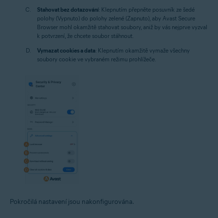
Stahovat bez dotazování
: Klepnutím přepněte posuvník ze šedé
polohy (Vypnuto) do polohy zelené (Zapnuto), aby Avast Secure
Browser mohl okamžitě stahovat soubory, aniž by vás nejprve vyzval
k potvrzení, že chcete soubor stáhnout.
Vymazat cookies a data
: Klepnutím okamžitě vymaže všechny
soubory cookie ve vybraném režimu prohlížeče.
Pokročilá nastavení jsou nakonfigurována.