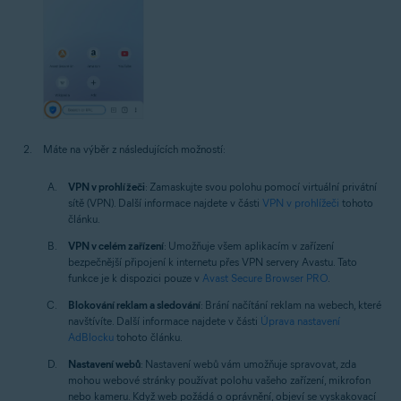
Máte na výběr z následujících možností:
VPN v prohlížeči
: Zamaskujte svou polohu pomocí virtuální privátní
sítě (VPN). Další informace najdete v části
VPN v prohlížeči
tohoto
článku.
VPN v celém zařízení
: Umožňuje všem aplikacím v zařízení
bezpečnější připojení k internetu přes VPN servery Avastu. Tato
funkce je k dispozici pouze v
Avast Secure Browser PRO
.
Blokování reklam a sledování
: Brání načítání reklam na webech, které
navštívíte. Další informace najdete v části
Úprava nastavení
AdBlocku
tohoto článku.
Nastavení webů
: Nastavení webů vám umožňuje spravovat, zda
mohou webové stránky používat polohu vašeho zařízení, mikrofon
nebo kameru. Když web požádá o oprávnění, objeví se vyskakovací