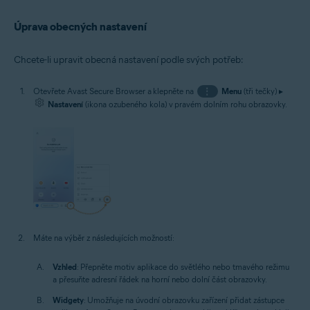
Úprava obecných nastavení
Chcete-li upravit obecná nastavení podle svých potřeb:
Otevřete Avast Secure Browser a klepněte na
⋮
Menu
(tři tečky) ▸
Nastavení
(ikona ozubeného kola) v pravém dolním rohu obrazovky.
Máte na výběr z následujících možností:
Vzhled
: Přepněte motiv aplikace do světlého nebo tmavého režimu
a přesuňte adresní řádek na horní nebo dolní část obrazovky.
Widgety
: Umožňuje na úvodní obrazovku zařízení přidat zástupce