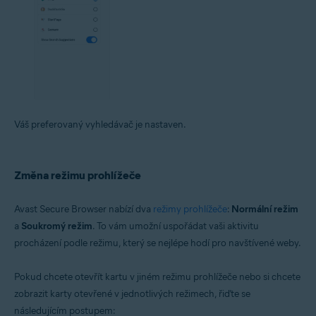
Váš preferovaný vyhledávač je nastaven.
Změna režimu prohlížeče
Avast Secure Browser nabízí dva
režimy prohlížeče
:
Normální režim
a
Soukromý režim
. To vám umožní uspořádat vaši aktivitu
procházení podle režimu, který se nejlépe hodí pro navštívené weby.
Pokud chcete otevřít kartu v jiném režimu prohlížeče nebo si chcete
zobrazit karty otevřené v jednotlivých režimech, řiďte se
následujícím postupem: