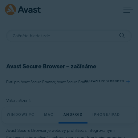
Avast Secure Browser – začínáme
ZOBRAZIT PODROBNOSTI
Platí pro Avast Secure Browser, Avast Secure Browser PRO
Vaše zařízení:
Produkty:
Avast Secure Browser
WINDOWS PC
MAC
ANDROID
IPHONE/IPAD
Avast Secure Browser PRO
Avast Secure Browser je webový prohlížeč s integrovanými
Operační systémy:
funkcemi zabezpečení a ochrany soukromí, které vám pomohou