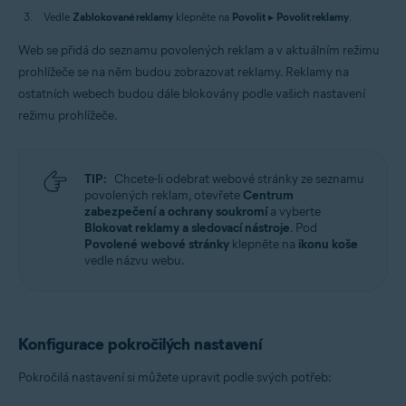
Vedle
Zablokované reklamy
klepněte na
Povolit
▸
Povolit reklamy
.
Web se přidá do seznamu povolených reklam a v aktuálním režimu
prohlížeče se na něm budou zobrazovat reklamy. Reklamy na
ostatních webech budou dále blokovány podle vašich nastavení
režimu prohlížeče.
TIP:
Chcete-li odebrat webové stránky ze seznamu
povolených reklam, otevřete
Centrum
zabezpečení a ochrany soukromí
a vyberte
Blokovat reklamy a sledovací nástroje
. Pod
Povolené webové stránky
klepněte na
ikonu koše
vedle názvu webu.
Konfigurace pokročilých nastavení
Pokročilá nastavení si můžete upravit podle svých potřeb: