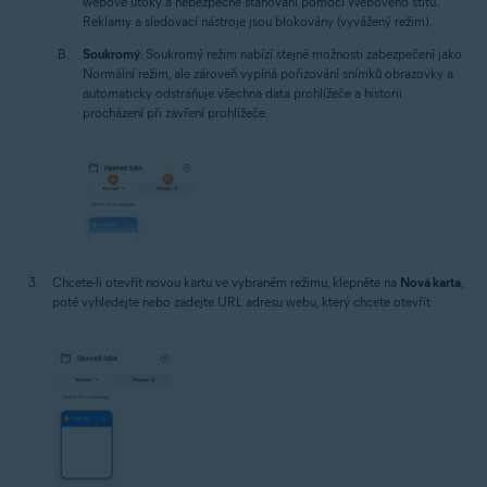
webové útoky a nebezpečné stahování pomocí Webového štítu.
Reklamy a sledovací nástroje jsou blokovány (vyvážený režim).
Soukromý
: Soukromý režim nabízí stejné možnosti zabezpečení jako
Normální režim, ale zároveň vypíná pořizování snímků obrazovky a
automaticky odstraňuje všechna data prohlížeče a historii
procházení při zavření prohlížeče.
Chcete-li otevřít novou kartu ve vybraném režimu, klepněte na
Nová karta
,
poté vyhledejte nebo zadejte URL adresu webu, který chcete otevřít.