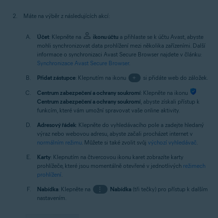
Máte na výběr z následujících akcí:
Účet
: Klepněte na
ikonu účtu
a přihlaste se k účtu Avast, abyste
mohli synchronizovat data prohlížení mezi několika zařízeními. Další
informace o synchronizaci Avast Secure Browser najdete v článku:
Synchronizace Avast Secure Browser
.
Přidat zástupce
: Klepnutím na ikonu
+
si přidáte web do záložek.
Centrum zabezpečení a ochrany soukromí
: Klepněte na ikonu
Centrum zabezpečení a ochrany soukromí
, abyste získali přístup k
funkcím, které vám umožní spravovat vaše online aktivity.
Adresový řádek
: Klepněte do vyhledávacího pole a zadejte hledaný
výraz nebo webovou adresu, abyste začali procházet internet v
normálním režimu
. Můžete si také zvolit svůj
výchozí vyhledávač
.
Karty
: Klepnutím na čtvercovou ikonu karet zobrazíte karty
prohlížeče, které jsou momentálně otevřené v jednotlivých
režimech
prohlížení
.
Nabídka
: Klepněte na
⋮
Nabídka
(tři tečky) pro přístup k dalším
nastavením.