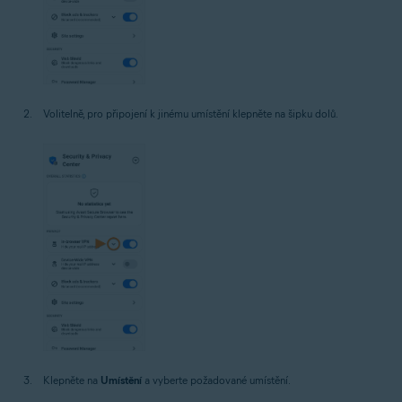
Volitelně, pro připojení k jinému umístění klepněte na šipku dolů.
Klepněte na
Umístění
a vyberte požadované umístění.