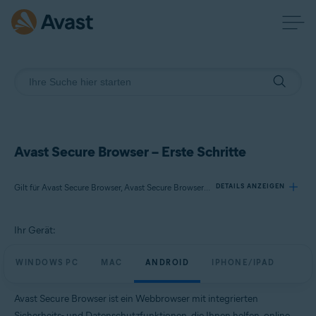
Avast Secure Browser – Erste Schritte
Gilt für Avast Secure Browser, Avast Secure Browser PRO
DETAILS ANZEIGEN
Ihr Gerät:
Produkte:
Avast Secure Browser
WINDOWS PC
MAC
ANDROID
IPHONE/IPAD
Avast Secure Browser PRO
Avast Secure Browser ist ein Webbrowser mit integrierten
Betriebssysteme:
Sicherheits- und Datenschutzfunktionen, die Ihnen helfen, online