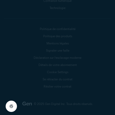
Confiance numérique
Technologie
Politique de confidentialité
Politique des produits
Mentions légales
Signaler une faille
Déclaration sur l’esclavage moderne
Détails de votre abonnement
Cookie Settings
Se rétracter du contrat
Résilier votre contrat
© 2025 Gen Digital Inc.
Tous droits réservés.