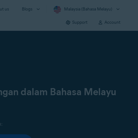
ut us
Blogs
Malaysia (Bahasa Melayu)
Support
Account
ongan dalam Bahasa Melayu
n: