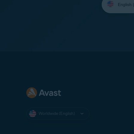
your
language:
Worldwide (English)