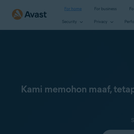
For home
For business
Fo
Security
Privacy
Perf
Kami memohon maaf, tetap
S
Select