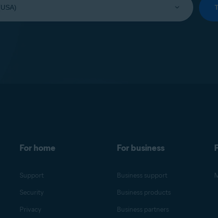
For home
For business
F
Support
Business support
M
Security
Business products
Privacy
Business partners