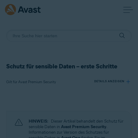
Schutz für sensible Daten – erste Schritte
Gilt für Avast Premium Security
DETAILS ANZEIGEN
Produkte:
Avast Premium Security
HINWEIS:
Dieser Artikel behandelt den Schutz für
Betriebssysteme:
sensible Daten in
Avast Premium Security
.
Informationen zur Version des Schutzes für
Windows
sensible Daten in
Avast One
finden Sie im