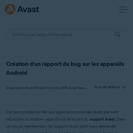
Création d’un rapport de bug sur les appareils
Android
S’applique à Avast Mobile Security, VPN Avast SecureLine, Avast Cleanup, Avast Secure Browser, Avast Passwords, Avast AntiTrack
PLUS DE DÉTAILS
Produits:
Certains problèmes liés aux applications mobiles Avast peuvent
Avast Mobile Security
nécessiter un examen approfondi de la part du
support Avast
. Dans
VPN Avast SecureLine
ce cas, un représentant du support Avast peut vous demander
Avast Cleanup