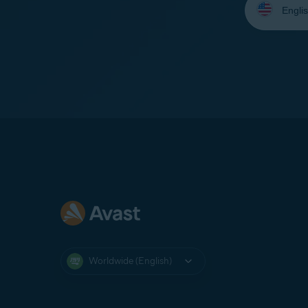
your
language:
Worldwide (English)