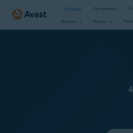
For home
For business
Fo
Security
Privacy
Perf
ة
Select