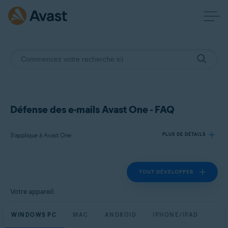
Défense des e-mails Avast One - FAQ
S’applique à Avast One
PLUS DE DÉTAILS
TOUT DÉVELOPPER
Produits:
Avast One
Votre appareil:
Systèmes d'exploitation:
WINDOWS PC
MAC
ANDROID
IPHONE/IPAD
Windows, macOS, Android et iOS