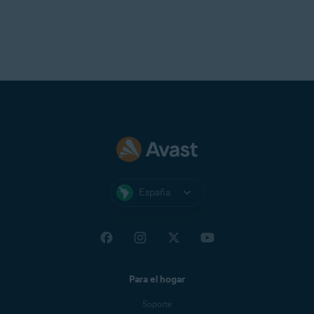
Se recomienda una resolución estándar de pantalla no
inferior a
1024 x 768
píxeles
España
Para el hogar
Soporte