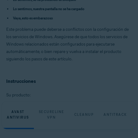
Avast Cleanup Premium 23.x para Windows
Avast AntiTrack Premium 3.x para Windows
Lo sentimos, nuestra pantalla no se ha cargado
Avast Driver Updater 23.x para Windows
Vaya, esto es embarazoso
Avast BreachGuard 23.x para Windows
Este problema puede deberse a conflictos con la configuración de
Sistemas operativos:
los servicios de Windows. Asegúrese de que todos los servicios de
Microsoft Windows 11 Home/Pro/Enterprise/Education
Windows relacionados están configurados para ejecutarse
Microsoft Windows 10 Home/Pro/Enterprise/Education - 32 o 64 bits
Microsoft Windows 8.1/Pro/Enterprise - 32 o 64 bits
automáticamente, o bien repare y vuelva a instalar el producto
Microsoft Windows 8/Pro/Enterprise - 32 o 64 bits
siguiendo los pasos de este artículo.
Microsoft Windows 7 Home Basic/Home
Premium/Professional/Enterprise/Ultimate - Service Pack 1 con
Convenient Rollup Update, 32 o 64 bits
Instrucciones
Su producto:
AVAST
SECURELINE
CLEANUP
ANTITRACK
ANTIVIRUS
VPN