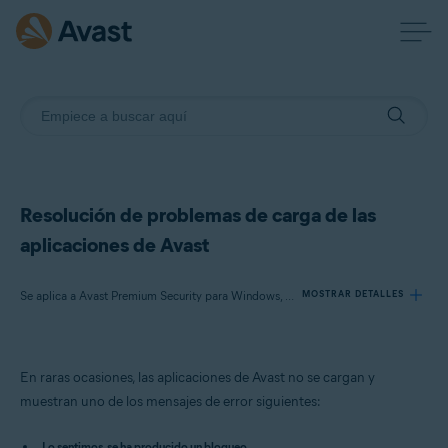
Resolución de problemas de carga de las
aplicaciones de Avast
Se aplica a Avast Premium Security para Windows, Avast Free Antivirus para Windows, Avast SecureLine VPN para Windows, Avast Cleanup Premium para Windows, Avast AntiTrack Premium para Windows, Avast Driver Updater para Windows, Avast BreachGuard para Windows
MOSTRAR DETALLES
Productos:
En raras ocasiones, las aplicaciones de Avast no se cargan y
Avast Premium Security 23.x para Windows
muestran uno de los mensajes de error siguientes:
Avast Free Antivirus 23.x para Windows
Avast SecureLine VPN 5.x para Windows
Lo sentimos, se ha producido un bloqueo