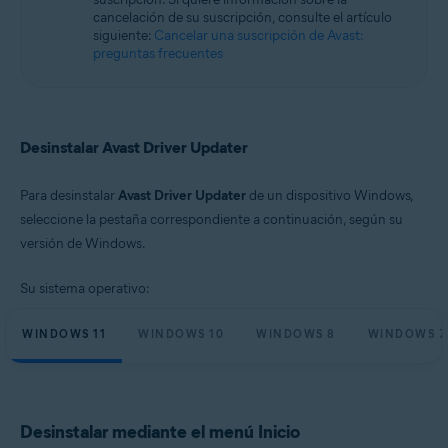
Microsoft Windows 10 Home/Pro/Enterprise/Education - 32 o 64 bits
cancelación de su suscripción, consulte el artículo
Microsoft Windows 8.1/Pro/Enterprise - 32 o 64 bits
siguiente:
Cancelar una suscripción de Avast:
Microsoft Windows 8/Pro/Enterprise - 32 o 64 bits
preguntas frecuentes
Microsoft Windows 7 Home Basic/Home
Premium/Professional/Enterprise/Ultimate - Service Pack 1, 32 o 64 bits
Desinstalar Avast Driver Updater
Para desinstalar
Avast Driver Updater
de un dispositivo Windows,
seleccione la pestaña correspondiente a continuación, según su
versión de Windows.
Su sistema operativo:
WINDOWS 11
WINDOWS 10
WINDOWS 8
WINDOWS 7
Desinstalar mediante el menú Inicio