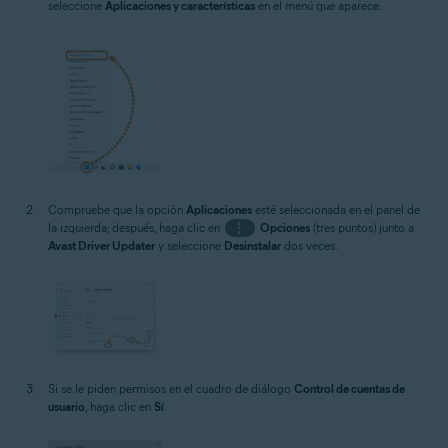
seleccione
Aplicaciones y características
en el menú que aparece.
Compruebe que la opción
Aplicaciones
esté seleccionada en el panel de
la izquierda; después, haga clic en
⋮
Opciones
(tres puntos) junto a
Avast Driver Updater
y seleccione
Desinstalar
dos veces.
Si se le piden permisos en el cuadro de diálogo
Control de cuentas de
usuario
, haga clic en
Sí
.