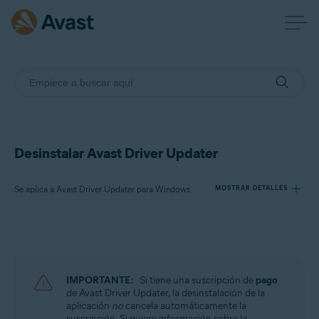
Desinstalar Avast Driver Updater
Se aplica a Avast Driver Updater para Windows
MOSTRAR DETALLES
Productos:
Avast Driver Updater 23.x para Windows
IMPORTANTE:
Si tiene una suscripción de
pago
Sistemas operativos:
de Avast Driver Updater, la desinstalación de la
aplicación
no
cancela automáticamente la
Microsoft Windows 11 Home/Pro/Enterprise/Education
suscripción. Si quiere información sobre la