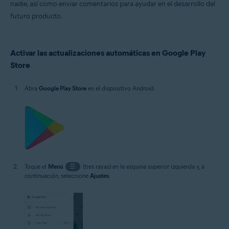
Avast Passwords 1.x para Android
nadie, así como enviar comentarios para ayudar en el desarrollo del
Avast Battery Saver 2.x para Android
futuro producto.
Sistemas operativos:
Google Android 5.0 (Lollipop, API 21) o posterior; la versión exacta
Activar las actualizaciones automáticas en Google Play
depende del producto
Store
Abra
Google Play Store
en el dispositivo Android.
Toque el
Menú
☰
(tres rayas) en la esquina superior izquierda y, a
continuación, seleccione
Ajustes
.