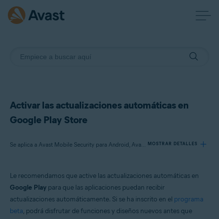
Activar las actualizaciones automáticas en
Google Play Store
Se aplica a Avast Mobile Security para Android, Avast SecureLine VPN para Android, Avast Cleanup para Android, Avast Passwords para Android, Avast Battery Saver para Android
MOSTRAR DETALLES
Le recomendamos que active las actualizaciones automáticas en
Productos:
Google Play
para que las aplicaciones puedan recibir
Avast Mobile Security 6.x para Android
actualizaciones automáticamente. Si se ha inscrito en el
programa
Avast SecureLine VPN 6.x para Android
beta
, podrá disfrutar de funciones y diseños nuevos antes que
Avast Cleanup 5.x para Android