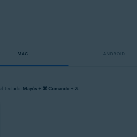
MAC
ANDROID
el teclado:
Mayús
+
⌘ Comando
+
3
.