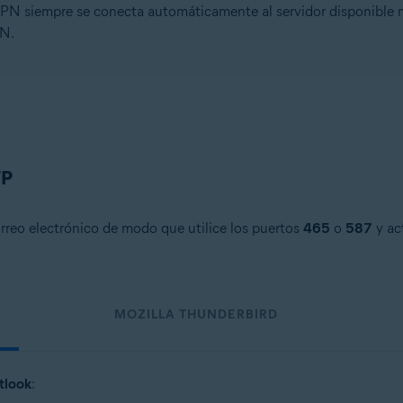
VPN siempre se conecta automáticamente al servidor disponible m
PN.
TP
orreo electrónico de modo que utilice los puertos
465
o
587
y act
MOZILLA THUNDERBIRD
tlook
: