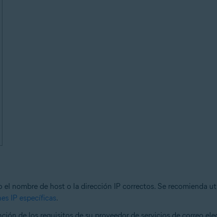
 el nombre de host o la dirección IP correctos. Se recomienda uti
nes IP específicas
.
ción de los requisitos de su proveedor de servicios de correo ele