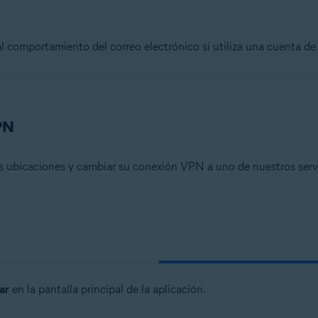
 comportamiento del correo electrónico si utiliza una cuenta de
n
- 32 o 64 bits
PN
onal/Enterprise/Ultimate - Service Pack 1, 32 o 64 bits
s ubicaciones y cambiar su conexión VPN a uno de nuestros serv
ar
en la pantalla principal de la aplicación.