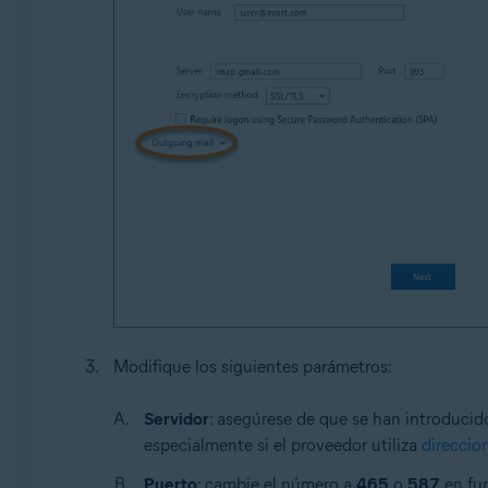
Modifique los siguientes parámetros:
Servidor
: asegúrese de que se han introducido
especialmente si el proveedor utiliza
direccio
Puerto
: cambie el número a
465
o
587
en fun