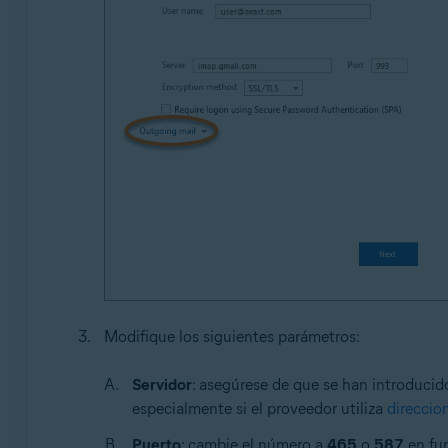
Modifique los siguientes parámetros:
Servidor
: asegúrese de que se han introducido
especialmente si el proveedor utiliza
direccio
Puerto
: cambie el número a
465
o
587
en fun