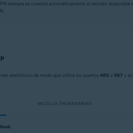
VPN siempre se conecta automáticamente al servidor disponible m
PN.
TP
orreo electrónico de modo que utilice los puertos
465
o
587
y act
MOZILLA THUNDERBIRD
tlook
: