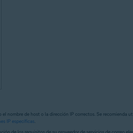
 el nombre de host o la dirección IP correctos. Se recomienda uti
nes IP específicas
.
ción de los requisitos de su proveedor de servicios de correo ele