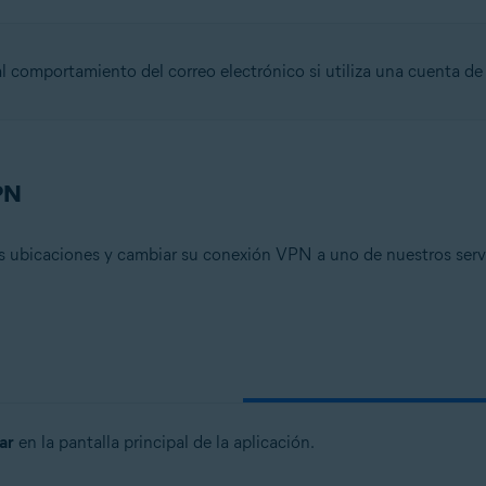
 comportamiento del correo electrónico si utiliza una cuenta de
n
- 32 o 64 bits
PN
onal/Enterprise/Ultimate - Service Pack 1, 32 o 64 bits
s ubicaciones y cambiar su conexión VPN a uno de nuestros serv
ar
en la pantalla principal de la aplicación.