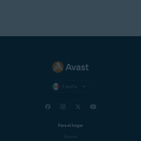
Conexión a
internet
para descargar, activar y mantener
actualizada la aplicación
Se recomienda una resolución estándar de pantalla no
inferior a
1024 x 768
píxeles
España
Para el hogar
Soporte