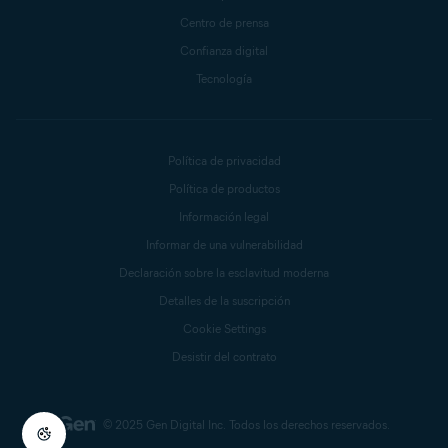
Centro de prensa
Confianza digital
Tecnología
Política de privacidad
Política de productos
Información legal
Informar de una vulnerabilidad
Declaración sobre la esclavitud moderna
Detalles de la suscripción
Cookie Settings
Desistir del contrato
© 2025 Gen Digital Inc.
Todos los derechos reservados.