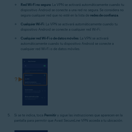
Red Wi-Fi no segura
: La VPN se activará automáticamente cuando tu
dispositivo Android se conecte a una red no segura. Se considera no
segura cualquier red que no esté en la lista de
redes de confianza
.
Cualquier Wi-Fi
: La VPN se activará automáticamente cuando tu
dispositivo Android se conecte a cualquier red Wi-Fi.
Cualquier red Wi-Fi o de datos móviles
: La VPN se activará
automáticamente cuando tu dispositivo Android se conecte a
cualquier red Wi-Fi o de datos móviles.
Si se te indica, toca
Permitir
y sigue las instrucciones que aparecen en la
pantalla para permitir que Avast SecureLine VPN acceda a tu ubicación.