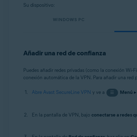
Sistemas operativos:
Su dispositivo:
Windows, macOS, Android y iOS
WINDOWS PC
Añadir una red de confianza
Puedes añadir redes privadas (como la conexión Wi-Fi d
conexión automática de la VPN. Para añadir una red pr
Abre Avast SecureLine VPN
y ve a
Menú
☰
En la pantalla de VPN, bajo
conectarse a redes q
En la pantalla de
Red de confianza
, haz clic en
Co