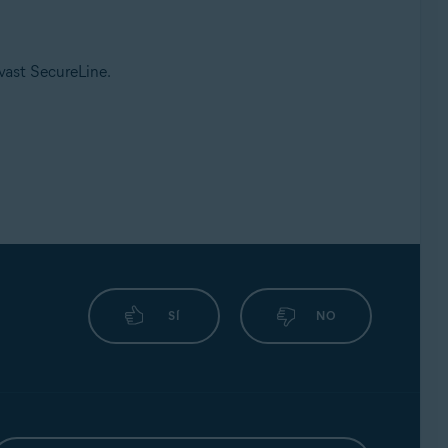
Avast SecureLine.
SÍ
NO