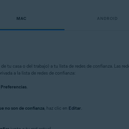
MAC
ANDROID
e tu casa o del trabajo) a tu lista de redes de confianza. Las re
ivada a la lista de redes de confianza:
▸
Preferencias
.
ue no son de confianza
, haz clic en
Editar
.
nfiar
junto a tu red actual.