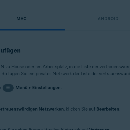
MAC
ANDROID
zufügen
AN zu Hause oder am Arbeitsplatz, in die Liste der vertrauenswü
So fügen Sie ein privates Netzwerk der Liste der vertrauenswür
e
Menü
▸
Einstellungen
.
☰
vertrauenswürdigen Netzwerken
, klicken Sie auf
Bearbeiten
.
ken Sie neben Ihrem aktuellen Netzwerk auf
Vertrauen
.