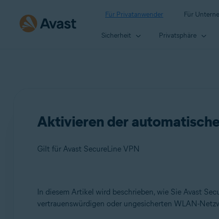
Für Privatanwender
Für Untern
Sicherheit
Privatsphäre
Aktivieren der automatisch
Gilt für Avast SecureLine VPN
Produkte:
In diesem Artikel wird beschrieben, wie Sie Avast Sec
vertrauenswürdigen oder ungesicherten WLAN-Netzwer
Avast SecureLine VPN