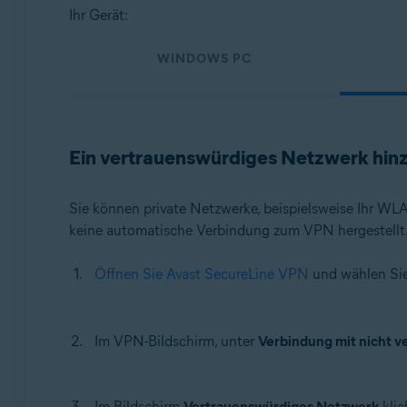
Betriebssysteme:
Ihr Gerät:
Windows, macOS, Android und iOS
WINDOWS PC
Ein vertrauenswürdiges Netzwerk hin
Sie können private Netzwerke, beispielsweise Ihr WL
keine automatische Verbindung zum VPN hergestellt. 
Öffnen Sie Avast SecureLine VPN
und wählen Si
Im VPN-Bildschirm, unter
Verbindung mit nicht 
Im Bildschirm
Vertrauenswürdiges Netzwerk
klic