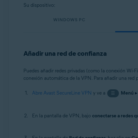
Sistemas operativos:
Su dispositivo:
Windows, macOS, Android y iOS
WINDOWS PC
Añadir una red de confianza
Puedes añadir redes privadas (como la conexión Wi-Fi d
conexión automática de la VPN. Para añadir una red pr
Abre Avast SecureLine VPN
y ve a
Menú
☰
En la pantalla de VPN, bajo
conectarse a redes q
En la pantalla de
Red de confianza
, haz clic en
Co