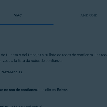
MAC
ANDROID
e tu casa o del trabajo) a tu lista de redes de confianza. Las re
ivada a la lista de redes de confianza:
▸
Preferencias
.
ue no son de confianza
, haz clic en
Editar
.
nfiar
junto a tu red actual.