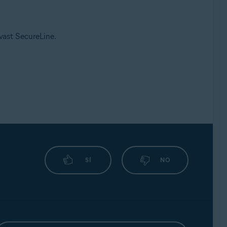
Avast SecureLine.
SÍ
NO