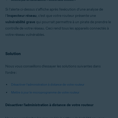
Avast Premium Security 22.x pour Windows
Avast Free Antivirus 22.x pour Windows
Si l’alerte ci-dessus s’affiche après l’exécution d’une analyse de
Avast Premium Security 15.x pour Mac
l’
Inspecteur réseau
Avast Security 15.x pour Mac
, c’est que votre routeur présente une
vulnérabilité grave
qui pourrait permettre à un pirate de prendre le
Systèmes d'exploitation:
contrôle de votre réseau. Ceci rend tous les appareils connectés à
Microsoft Windows 11 Home / Pro / Enterprise / Education
votre réseau vulnérables.
Microsoft Windows 10 Famille/Pro/Entreprise/Enseignement -
32/64 bits
Microsoft Windows 8.x/Pro/Entreprise - 32/64 bits
Microsoft Windows 8/Professionnel/Entreprise - 32/64 bits
Solution
Microsoft Windows 7 Édition Familiale Basique/Édition Familiale
Premium/Professionnel/Entreprise/Édition Intégrale - Service Pack 1
Nous vous conseillons d’essayer les solutions suivantes dans
avec mise à jour cumulative de commodité (32/64 bits)
l’ordre :
Apple macOS 12.x (Monterey)
Apple macOS 11.x (Big Sur)
Désactiver l’administration à distance de votre routeur
Apple macOS 10.15.x (Catalina)
Apple macOS 10.14.x (Mojave)
Mettre à jour le microprogramme de votre routeur
Apple macOS 10.13.x (High Sierra)
Apple macOS 10.12.x (Sierra)
Désactiver l’administration à distance de votre routeur
Apple Mac OS X 10.11.x (El Capitan)