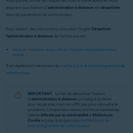
Vous pouvez limiter les risques liés à cette vulnérabilité en vous
assurant que l’option d’
administration à distance
est
désactivée
dans les paramètres de votre routeur.
Pour obtenir des instructions, consultez l’onglet
Désactiver
l’administration à distance
de l’article suivant :
Alerte de l’Inspecteur réseau d’Avast : l’appareil est accessible depuis
Internet
Il est également nécessaire de
mettre à jour le microprogramme de
votre routeur
.
IMPORTANT:
Le fait de désactiver l’option
d’
administration à distance
complique la tâche
pour les pirates, mais ne suffit pas pour résoudre le
problème. L’Inspecteur réseau continue à présenter
l’alerte
Affecté par la vulnérabilité « Misfortune
Cookie »
jusqu’à ce que vous
mettiez à jour le
microprogramme de votre routeur
.