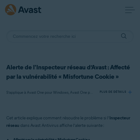
Alerte de l'Inspecteur réseau d’Avast : Affecté
par la vulnérabilité « Misfortune Cookie »
S’applique à Avast One pour Windows, Avast One pour Mac, Avast Premium Security pour Windows, Avast Free Antivirus pour Windows, Avast Premium Security pour Mac, Avast Security pour Mac
PLUS DE DÉTAILS
Produits:
Cet article explique comment résoudre le problème si l’
Inspecteur
Avast One 22.x pour Windows
réseau
dans Avast Antivirus affiche l’alerte suivante :
Avast One 22.x pour Mac
Affecté par la vulnérabilité « Misfortune Cookie »