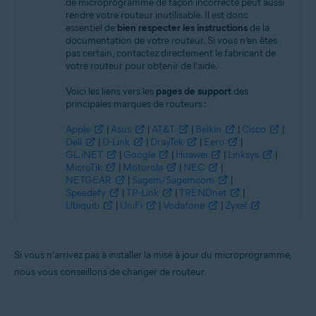
de microprogramme de façon incorrecte peut aussi
rendre votre routeur inutilisable. Il est donc
essentiel de
bien respecter les instructions
de la
documentation de votre routeur. Si vous n’en êtes
pas certain, contactez directement le fabricant de
votre routeur pour obtenir de l’aide.
Voici les liens vers les
pages de support
des
principales marques de routeurs :
Apple
|
Asus
|
AT&T
|
Belkin
|
Cisco
|
Dell
|
D-Link
|
DrayTek
|
Eero
|
GL.iNET
|
Google
|
Huawei
|
Linksys
|
MicroTik
|
Motorola
|
NEC
|
NETGEAR
|
Sagem/Sagemcom
|
Speedefy
|
TP-Link
|
TRENDnet
|
Ubiquiti
|
UniFi
|
Vodafone
|
Zyxel
Si vous n’arrivez pas à installer la mise à jour du microprogramme,
nous vous conseillons de changer de routeur.