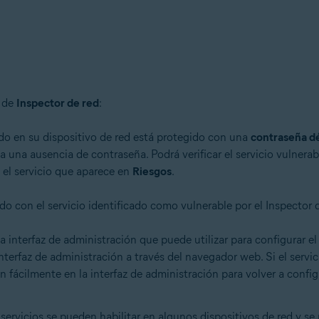
s de
Inspector de red
:
tion
ion - 32 o 64 bits
do en su dispositivo de red está protegido con una
contraseña dé
 una ausencia de contraseña. Podrá verificar el servicio vulnerab
el servicio que aparece en
Riesgos
.
ional/Enterprise/Ultimate - Service Pack 1 con Convenient Rollup Updat
o con el servicio identificado como vulnerable por el Inspector d
na interfaz de administración que puede utilizar para configurar el
nterfaz de administración a través del navegador web. Si el ser
n fácilmente en la interfaz de administración para volver a config
s servicios se pueden habilitar en algunos dispositivos de red y se