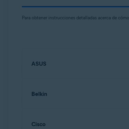
Para obtener instrucciones detalladas acerca de cómo 
ASUS
Belkin
NOTA:
Debido a la amplia gama de
para los modelos de router utiliza
router específico o de otro disposi
Cisco
NOTA:
Debido a la amplia gama de