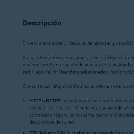
Avast Premium Security 22.x para Windows
Avast Free Antivirus 22.x para Windows
Avast Premium Security 15.x para Mac
Descripción
Avast Security 15.x para Mac
Sistemas operativos:
Si ve la alerta anterior después de ejecutar un análisi
Microsoft Windows 11 Home / Pro / Enterprise / Educa
Microsoft Windows 10 Home / Pro / Enterprise / Educat
Se ha detectado que un servicio que se está ejecutan
Microsoft Windows 8.x / Pro / Enterprise - 32 o 64 bits
una contraseña que se puede adivinar con facilidad o a
Microsoft Windows 8/Pro/Enterprise - 32 o 64 bits
red
. Haga clic en
Vea cómo solucionarlo
y compruebe 
Microsoft Windows 7 Home Basic/Home Premium/Profess
Apple macOS 12.x (Monterey)
Consulte más abajo la información relevante de acuerd
Apple macOS 11.x (Big Sur)
Apple macOS 10.15.x (Catalina)
HTTP o HTTPS
: la mayoría de los routers tienen u
Apple macOS 10.14.x (Mojave)
servicio HTTP o HTTPS cada vez que accede a la i
Apple macOS 10.13.x (High Sierra)
contraseña segura, un atacante podría iniciar sesió
Apple macOS 10.12.x (Sierra)
dispositivos de su red.
Apple Mac OS X 10.11.x (El Capitan)
FTP, Telnet o SSH (o cualquier otro servicio)
: esto