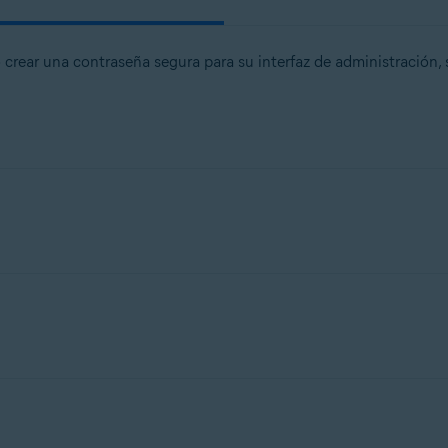
crear una contraseña segura para su interfaz de administración, s
 diferentes tipos de dispositivos que ofrece
Asus
, solo podemos
dos con frecuencia. Para obtener instrucciones detalladas, cons
tivo de red. Si necesita ayuda adicional,
póngase en contacto c
 diferentes tipos de dispositivos que ofrece
Belkin
, solo podemo