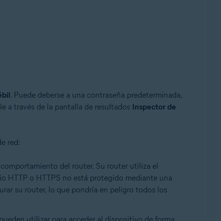
bil
. Puede deberse a una contraseña predeterminada,
le a través de la pantalla de resultados
Inspector de
e, 32 o 64 bits
e red:
 comportamiento del router. Su router utiliza el
vicio HTTP o HTTPS no está protegido mediante una
urar su router, lo que pondría en peligro todos los
 pueden utilizar para acceder al dispositivo de forma