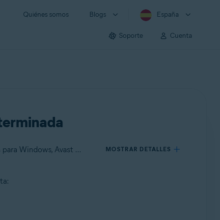
Quiénes somos
Blogs
España
Soporte
Cuenta
eterminada
Se aplica a Avast One para Windows, Avast One para Mac, Avast Premium Security para Windows, Avast Free Antivirus para Windows, Avast Premium Security para Mac, Avast Security para Mac
MOSTRAR DETALLES
ta: