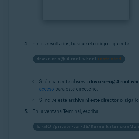
En los resultados, busque el código siguiente:
drwxr-xr-x@ 4 root wheel
restricted
Si únicamente observa
drwxr-xr-x@ 4 root wh
acceso
para este directorio.
Si no ve
este archivo ni este directorio
, siga 
En la ventana Terminal, escriba:
ls -alO /private/var/db/KernelExtensionM