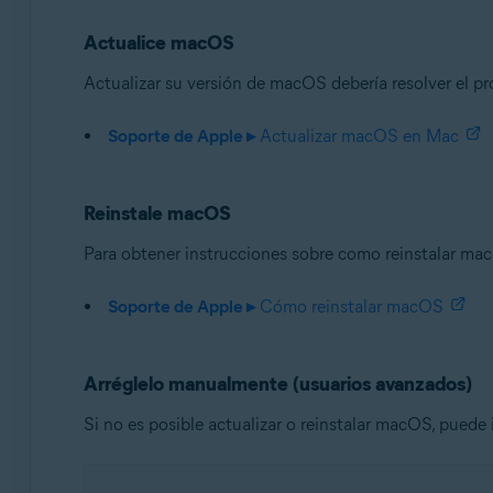
Avast Security 15.x para Mac
Actualice macOS
Sistemas operativos:
Actualizar su versión de macOS debería resolver el pr
Apple macOS 14.x (Sonoma)
Apple macOS 13.x (Ventura)
Soporte de Apple ▸
Actualizar macOS en Mac
Apple macOS 12.x (Monterey)
Apple macOS 11.x (Big Sur)
Apple macOS 10.15.x (Catalina)
Reinstale macOS
Apple macOS 10.14.x (Mojave)
Para obtener instrucciones sobre como reinstalar mac
Apple macOS 10.13.x (High Sierra)
Soporte de Apple ▸
Cómo reinstalar macOS
Arréglelo manualmente (usuarios avanzados)
Si no es posible actualizar o reinstalar macOS, puede