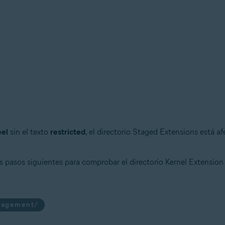
eel
sin el texto
restricted
, el directorio Staged Extensions está a
los pasos siguientes para comprobar el directorio Kernel Extensi
anagement/