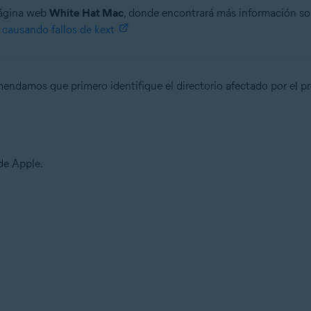
página web
White Hat Mac
, donde encontrará más información sob
causando fallos de kext
omendamos que primero identifique el directorio afectado por el p
de Apple.