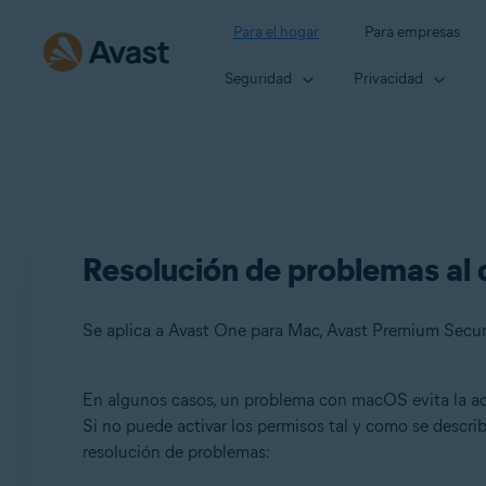
Para el hogar
Para empresas
Seguridad
Privacidad
Resolución de problemas al
Se aplica a Avast One para Mac, Avast Premium Secur
En algunos casos, un problema con macOS evita la act
Productos:
Si no puede activar los permisos tal y como se describ
resolución de problemas:
Avast One 24.x para Mac
Avast Premium Security 15.x para Mac