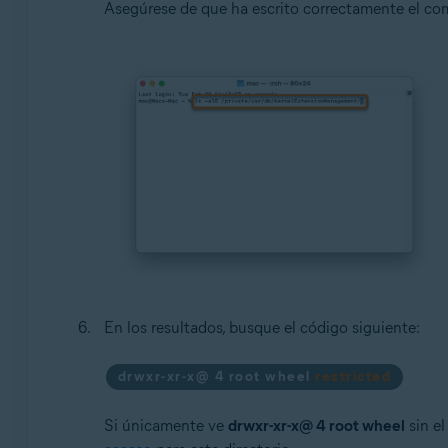
Asegúrese de que ha escrito correctamente el c
En los resultados, busque el código siguiente:
drwxr-xr-x@ 4 root wheel
restricted
Si únicamente ve
drwxr-xr-x@ 4 root wheel
sin el