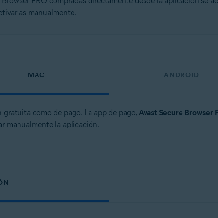
e Browser PRO compradas directamente desde la aplicación se ac
ctivarlas manualmente.
MAC
ANDROID
n gratuita como de pago.
La app de pago,
Avast Secure Browser
var manualmente la aplicación.
IÓN