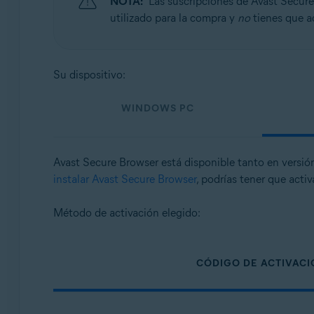
NOTA:
Las suscripciones de Avast Secur
Sistemas operativos:
utilizado para la compra y
no
tienes que a
Windows, macOS, Android y iOS
Su dispositivo:
WINDOWS PC
Avast Secure Browser está disponible tanto en versió
instalar Avast Secure Browser
, podrías tener que acti
Método de activación elegido:
CÓDIGO DE ACTIVAC